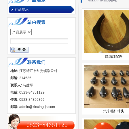
产品展示
红绿灯配件
地址:
江苏靖江市红光镇涨公村
邮编:
214535
联系人:
马建平
电话:
0523-84351129
传真:
0523-84356366
邮箱:
admin@xinxing-js.com
汽车档杆球头