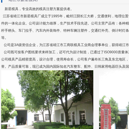
新星模具，专业高效的模具注塑方案提供者。
江苏省靖江市新星模具厂成立于1995年，毗邻江阴长江大桥，交通便利，地理位
件的一体化企业。公司设计能力雄厚，生产技术手段先进。公司主营产品有：各种精
杆手柄头、车门拉手、汽车内外装饰件、特种车辆注塑件，交通灯外壳、倒计时灯条
等。
公司是3A级资信企业，为江苏省靖江市工商联模具工业商会理事单位，获得靖江市私
公司既可按客户图纸要求来样加工，还可代为设计制造，已通过了ISO9000质量体
公司模具产品精密度高，设计合理，使用寿命长，公司客户遍布长三角及东北地区，
誉。产品质量可靠，现已成为国内国际知名汽车整车、配件、日韩家用电器巨头及国